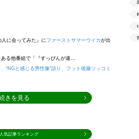
の人に会ってみた』に
ファーストサマーウイカ
が出
、ある他番組で「『すっぴんが違…
、“NGと感じる男性像”語り、フット後藤ツッコミ
続きを見る
人気記事ランキング