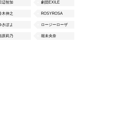
田辺智加
劇団EXILE
鈴木伸之
ROSYROSA
ゆきぽよ
ロージーローザ
指原莉乃
堀未央奈