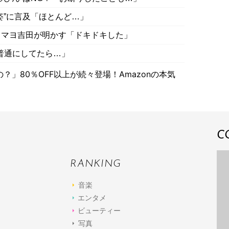
姿”に言及「ほとんど…」
ラマヨ吉田が明かす「ドキドキした」
「普通にしてたら…」
」80％OFF以上が続々登場！Amazonの本気
C
RANKING
音楽
エンタメ
ビューティー
写真