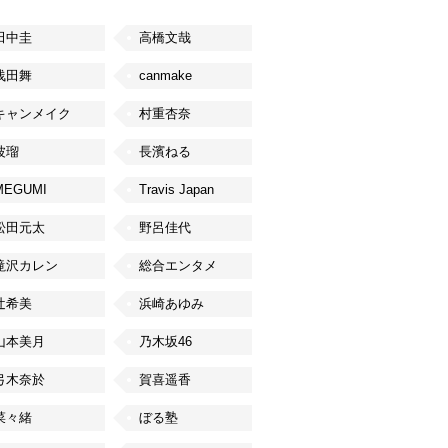
田中圭
高橋文哉
浅田舞
canmake
キャンメイク
村重杏奈
波瑠
長濱ねる
MEGUMI
Travis Japan
松田元太
野呂佳代
滝沢カレン
総合エンタメ
辻希美
浜崎あゆみ
山本美月
乃木坂46
弓木奈於
賀喜遥香
菜々緒
ぼる塾