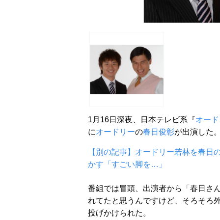
1月16日深夜、日本テレビ系『
オード
に
オードリー
の
春日俊彰
が出演した
【別の記事】オードリー若林を春日の
かす「すごい脚を…」
番組では冒頭、出演者から「春日さん
れてたと思うんですけど、そろそろ
投げかけられた。