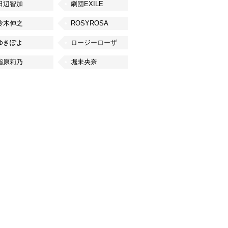
田辺智加
劇団EXILE
鈴木伸之
ROSYROSA
ゆきぽよ
ロージーローザ
指原莉乃
堀未央奈