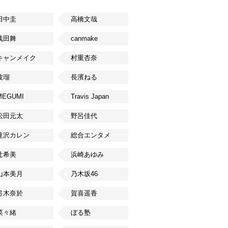
田中圭
高橋文哉
浅田舞
canmake
キャンメイク
村重杏奈
波瑠
長濱ねる
MEGUMI
Travis Japan
松田元太
野呂佳代
滝沢カレン
総合エンタメ
辻希美
浜崎あゆみ
山本美月
乃木坂46
弓木奈於
賀喜遥香
菜々緒
ぼる塾