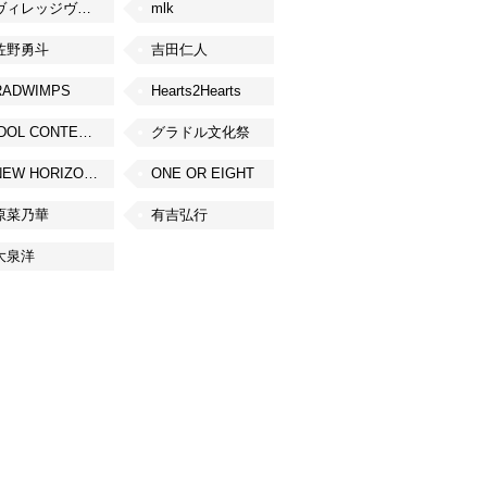
ヴィレッジヴァンガード
mlk
佐野勇斗
吉田仁人
RADWIMPS
Hearts2Hearts
IDOL CONTENT EXPO
グラドル文化祭
NEW HORIZON FEST
ONE OR EIGHT
原菜乃華
有吉弘行
大泉洋