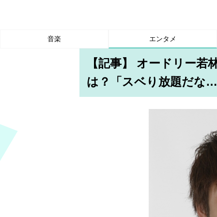
音楽
エンタメ
【記事】 オードリー若
は？「スベり放題だな…