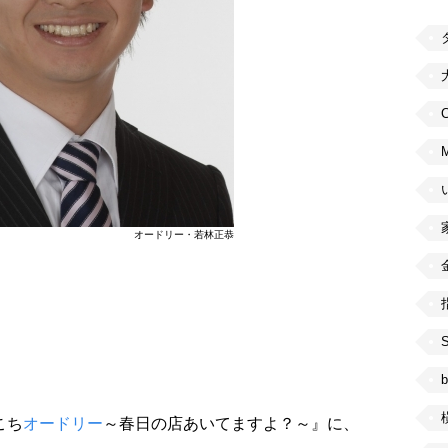
C
オードリー・若林正恭
b
こち
オードリー
～春日の店あいてますよ？～』に、