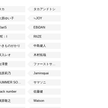
タカ
タカアンドトシ
大原ゆい子
≒JOY
lariS
EBiDAN
ME：I
RIIZE
いきものがかり
中島健人
家入レオ
木村拓哉
金澤豊
ファーストサマーウイカ
指原莉乃
Jamiroquai
SUMMER SONIC
サマソニ
ack number
佐藤健
槇原敬之
Watson