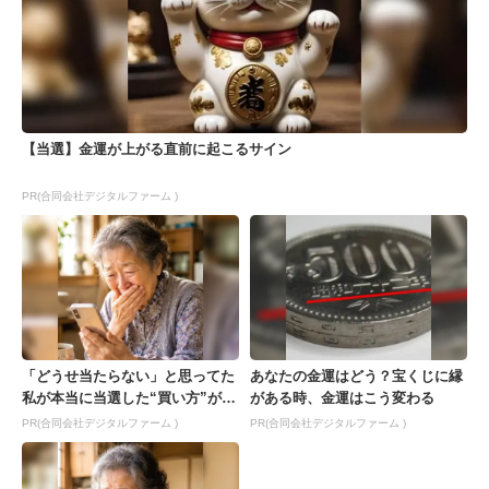
【当選】金運が上がる直前に起こるサイン
PR(合同会社デジタルファーム )
「どうせ当たらない」と思ってた
あなたの金運はどう？宝くじに縁
私が本当に当選した“買い方”がこ
がある時、金運はこう変わる
れ
PR(合同会社デジタルファーム )
PR(合同会社デジタルファーム )