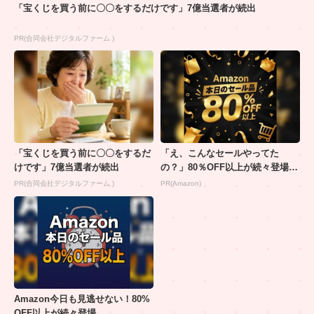
「宝くじを買う前に〇〇をするだけです」7億当選者が続出
PR(合同会社デジタルファーム )
「宝くじを買う前に〇〇をするだ
「え、こんなセールやってた
けです」7億当選者が続出
の？」80％OFF以上が続々登場！
Amazonの本気が...
PR(合同会社デジタルファーム )
PR(Amazon)
Amazon今日も見逃せない！80%
OFF以上が続々登場