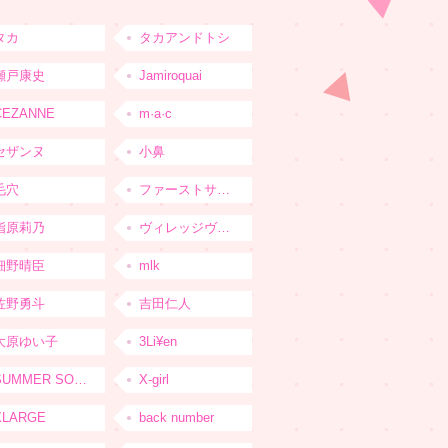
タカ
タカアンドトシ
瀬戸康史
Jamiroquai
CEZANNE
m·a·c
セザンヌ
小鼻
毛穴
ファーストサマーウイカ
指原莉乃
ヴィレッジヴァンガード
細野晴臣
mlk
佐野勇斗
吉田仁人
大原ゆい子
3Li¥en
SUMMER SONIC
X-girl
XLARGE
back number