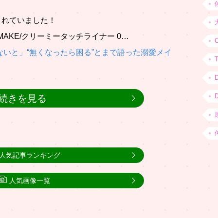
くれていました！
AKE/クリーミータッチライナー 0…
C
ないと」“無くなったら困る”とまで語った溺愛メイ
続きを見る
人気記事ランキング
人気画像一覧