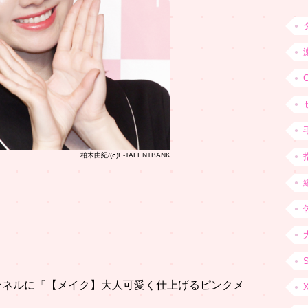
柏木由紀/(ⅽ)E-TALENTBANK
チャンネルに『【メイク】大人可愛く仕上げるピンクメ