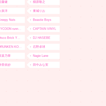
佐藤健
槇原敬之
大泉洋
東城りお
reepy Nuts
Beastie Boys
TYCOON running
CAPTAIN VINYL
Disco Brick YOKOHAMA
DJ HASEBE
DRUNKEN KONG
石野卓球
原菜乃華
Nagie Lane
仲里依紗
田中みな実