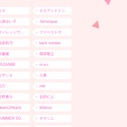
タカ
タカアンドトシ
大原ゆい子
Jamiroquai
ヴィレッジヴァンガード
ファーストサマーウイカ
指原莉乃
back number
佐藤健
槇原敬之
CEZANNE
m·a·c
セザンヌ
小鼻
毛穴
mlk
佐野勇斗
吉田仁人
earts2Hearts
Watson
SUMMER SONIC
サマソニ