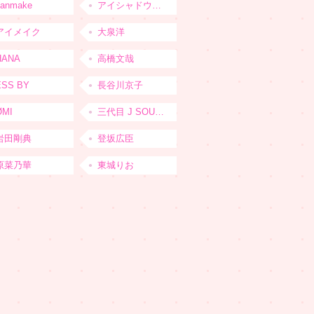
canmake
アイシャドウベース
アイメイク
大泉洋
HANA
高橋文哉
ESS BY
長谷川京子
ØMI
三代目 J SOUL BROTHERS from EXILE TRIBE
岩田剛典
登坂広臣
原菜乃華
東城りお