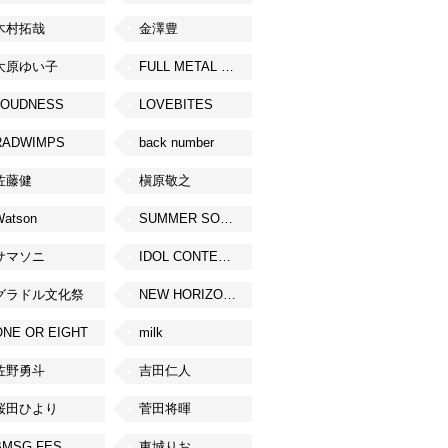
木村拓哉
金澤豊
大原ゆい子
FULL METAL JAPAN 2026
LOUDNESS
LOVEBITES
RADWIMPS
back number
佐藤健
槇原敬之
Watson
SUMMER SONIC
サマソニ
IDOL CONTENT EXPO
グラドル文化祭
NEW HORIZON FEST
ONE OR EIGHT
milk
佐野勇斗
吉田仁人
桜田ひより
菅田将暉
BMSG FES
東城りお