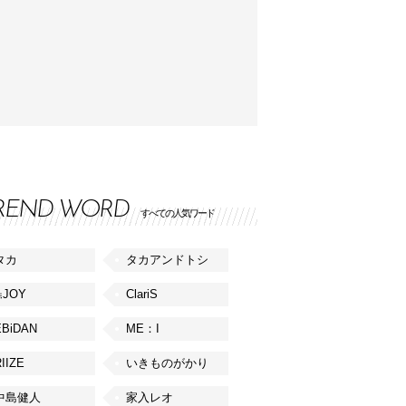
REND WORD
すべての人気ワード
タカ
タカアンドトシ
≒JOY
ClariS
EBiDAN
ME：I
IIZE
いきものがかり
中島健人
家入レオ