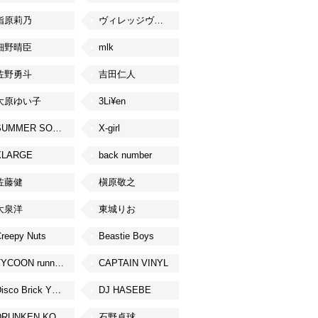
指原莉乃
ヴィレッジヴァンガード
細野晴臣
mlk
佐野勇斗
吉田仁人
大原ゆい子
3Li¥en
SUMMER SONIC
X-girl
XLARGE
back number
佐藤健
槇原敬之
大泉洋
東城りお
reepy Nuts
Beastie Boys
TYCOON running
CAPTAIN VINYL
Disco Brick YOKOHAMA
DJ HASEBE
DRUNKEN KONG
石野卓球