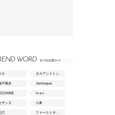
REND WORD
すべての人気ワード
タカ
タカアンドトシ
瀬戸康史
Jamiroquai
CEZANNE
m·a·c
セザンヌ
小鼻
毛穴
ファーストサマーウイカ