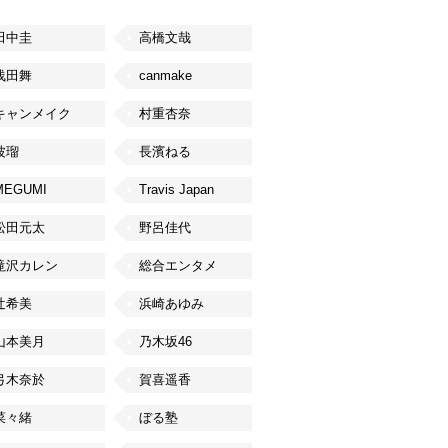
田中圭
高橋文哉
浅田舞
canmake
キャンメイク
村重杏奈
波瑠
長濱ねる
MEGUMI
Travis Japan
松田元太
野呂佳代
滝沢カレン
総合エンタメ
辻希美
浜崎あゆみ
山本美月
乃木坂46
弓木奈於
賀喜遥香
菜々緒
ぼる塾