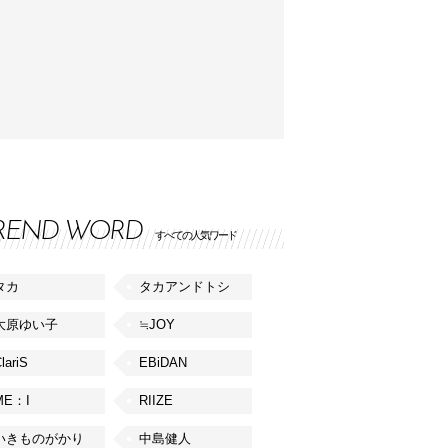
REND WORD
すべての人気ワード
タカ
タカアンドトシ
大原ゆい子
≒JOY
lariS
EBiDAN
ME：I
RIIZE
いきものがかり
中島健人