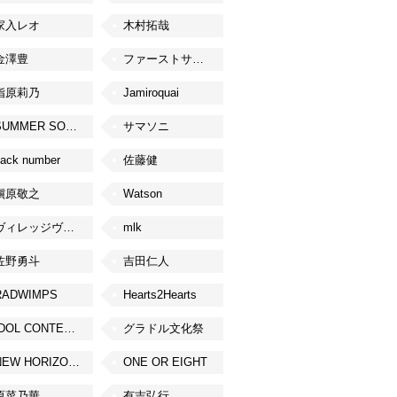
家入レオ
木村拓哉
金澤豊
ファーストサマーウイカ
指原莉乃
Jamiroquai
SUMMER SONIC
サマソニ
ack number
佐藤健
槇原敬之
Watson
ヴィレッジヴァンガード
mlk
佐野勇斗
吉田仁人
RADWIMPS
Hearts2Hearts
IDOL CONTENT EXPO
グラドル文化祭
NEW HORIZON FEST
ONE OR EIGHT
原菜乃華
有吉弘行