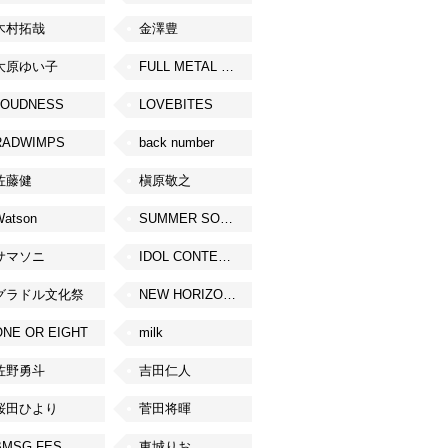
木村拓哉
金澤豊
大原ゆい子
FULL METAL JAPAN 2026
LOUDNESS
LOVEBITES
RADWIMPS
back number
佐藤健
槇原敬之
Watson
SUMMER SONIC
サマソニ
IDOL CONTENT EXPO
グラドル文化祭
NEW HORIZON FEST
ONE OR EIGHT
milk
佐野勇斗
吉田仁人
桜田ひより
菅田将暉
BMSG FES
東城りお