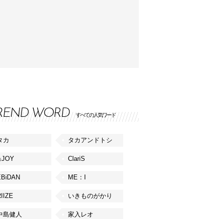
REND WORD
すべての人気ワード
タカ
タカアンドトシ
≒JOY
ClariS
EBiDAN
ME：I
IIZE
いきものがかり
中島健人
家入レオ