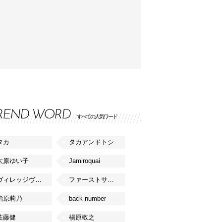
REND WORD
すべての人気ワード
タカ
タカアンドトシ
大原ゆい子
Jamiroquai
ヴィレッジヴァンガード
ファーストサマーウイカ
指原莉乃
back number
佐藤健
槇原敬之