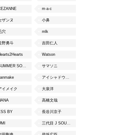
CEZANNE
m·a·c
セザンヌ
小鼻
毛穴
mlk
佐野勇斗
吉田仁人
earts2Hearts
Watson
SUMMER SONIC
サマソニ
canmake
アイシャドウベース
アイメイク
大泉洋
HANA
高橋文哉
ESS BY
長谷川京子
ØMI
三代目 J SOUL BROTHERS from EXILE TRIBE
岩田剛典
登坂広臣