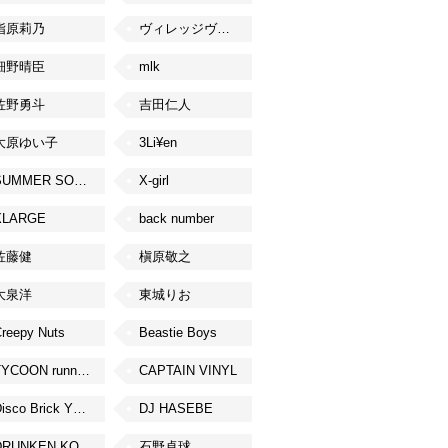
指原莉乃
ヴィレッジヴァンガード
細野晴臣
mlk
佐野勇斗
吉田仁人
大原ゆい子
3Li¥en
SUMMER SONIC
X-girl
XLARGE
back number
佐藤健
槇原敬之
大泉洋
東城りお
reepy Nuts
Beastie Boys
TYCOON running
CAPTAIN VINYL
Disco Brick YOKOHAMA
DJ HASEBE
DRUNKEN KONG
石野卓球