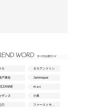
REND WORD
すべての人気ワード
タカ
タカアンドトシ
瀬戸康史
Jamiroquai
CEZANNE
m·a·c
セザンヌ
小鼻
毛穴
ファーストサマーウイカ