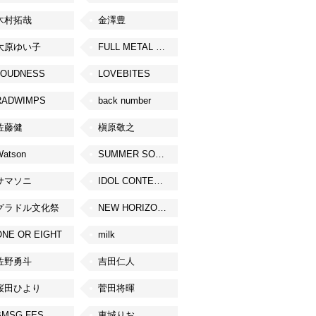
木村拓哉
金澤豊
大原ゆい子
FULL METAL JAPAN 2026
LOUDNESS
LOVEBITES
RADWIMPS
back number
佐藤健
槇原敬之
Watson
SUMMER SONIC
サマソニ
IDOL CONTENT EXPO
グラドル文化祭
NEW HORIZON FEST
ONE OR EIGHT
milk
佐野勇斗
吉田仁人
桜田ひより
菅田将暉
BMSG FES
東城りお