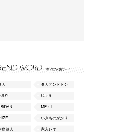
REND WORD
すべての人気ワード
タカ
タカアンドトシ
≒JOY
ClariS
EBiDAN
ME：I
IIZE
いきものがかり
中島健人
家入レオ