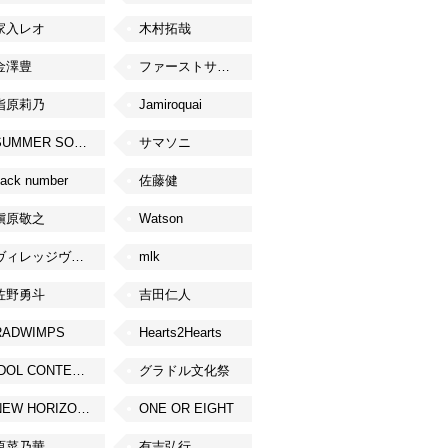
家入レオ
木村拓哉
金澤豊
ファーストサマーウイカ
指原莉乃
Jamiroquai
SUMMER SONIC
サマソニ
ack number
佐藤健
槇原敬之
Watson
ヴィレッジヴァンガード
mlk
佐野勇斗
吉田仁人
RADWIMPS
Hearts2Hearts
IDOL CONTENT EXPO
グラドル文化祭
NEW HORIZON FEST
ONE OR EIGHT
原菜乃華
有吉弘行