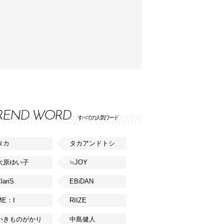
REND WORD
すべての人気ワード
タカ
タカアンドトシ
大原ゆい子
≒JOY
lariS
EBiDAN
ME：I
RIIZE
いきものがかり
中島健人