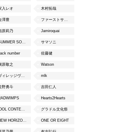
家入レオ
木村拓哉
金澤豊
ファーストサマーウイカ
指原莉乃
Jamiroquai
SUMMER SONIC
サマソニ
ack number
佐藤健
槇原敬之
Watson
ヴィレッジヴァンガード
mlk
佐野勇斗
吉田仁人
RADWIMPS
Hearts2Hearts
IDOL CONTENT EXPO
グラドル文化祭
NEW HORIZON FEST
ONE OR EIGHT
原菜乃華
有吉弘行