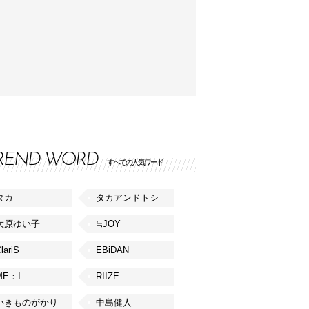
REND WORD
すべての人気ワード
タカ
タカアンドトシ
大原ゆい子
≒JOY
lariS
EBiDAN
ME：I
RIIZE
いきものがかり
中島健人