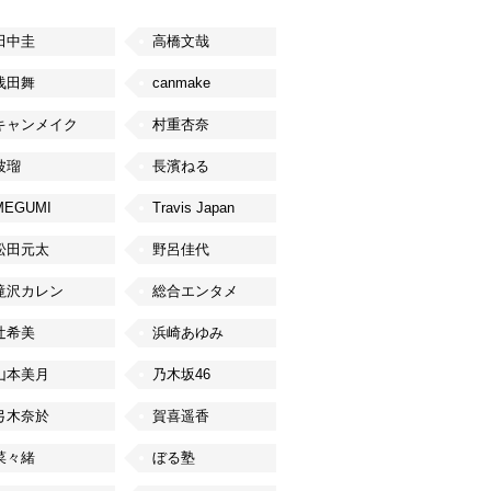
田中圭
高橋文哉
浅田舞
canmake
キャンメイク
村重杏奈
波瑠
長濱ねる
MEGUMI
Travis Japan
松田元太
野呂佳代
滝沢カレン
総合エンタメ
辻希美
浜崎あゆみ
山本美月
乃木坂46
弓木奈於
賀喜遥香
菜々緒
ぼる塾