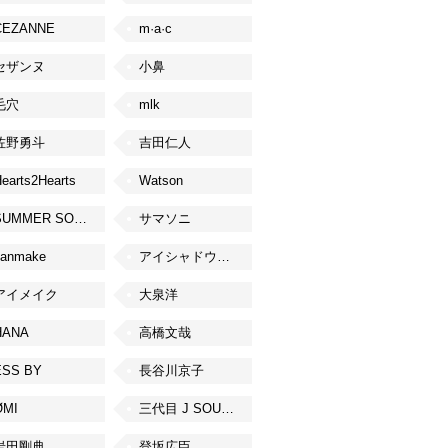
CEZANNE
m·a·c
セザンヌ
小鼻
毛穴
mlk
佐野勇斗
吉田仁人
earts2Hearts
Watson
SUMMER SONIC
サマソニ
canmake
アイシャドウベース
アイメイク
大泉洋
HANA
高橋文哉
ESS BY
長谷川京子
ØMI
三代目 J SOUL BROTHERS from EXILE TRIBE
岩田剛典
登坂広臣