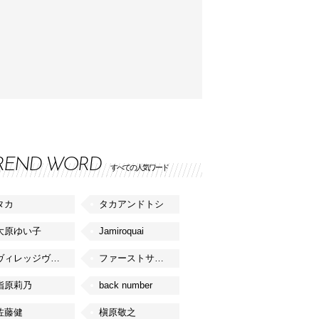
REND WORD
すべての人気ワード
タカ
タカアンドトシ
大原ゆい子
Jamiroquai
ヴィレッジヴァンガード
ファーストサマーウイカ
指原莉乃
back number
佐藤健
槇原敬之