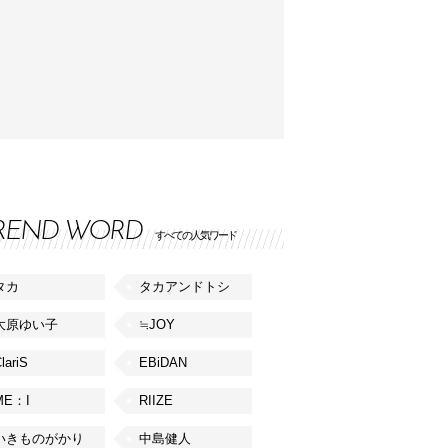
REND WORD
すべての人気ワード
タカ
タカアンドトシ
大原ゆい子
≒JOY
lariS
EBiDAN
ME：I
RIIZE
いきものがかり
中島健人