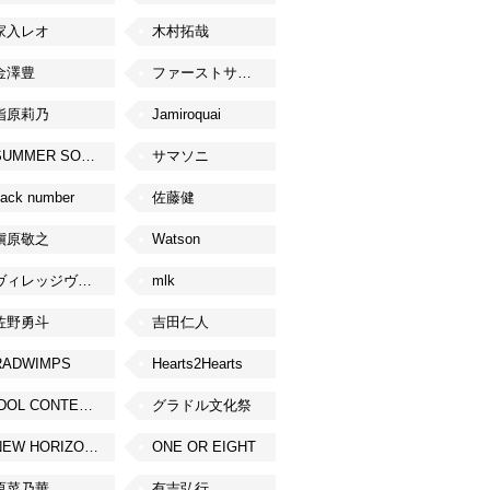
家入レオ
木村拓哉
金澤豊
ファーストサマーウイカ
指原莉乃
Jamiroquai
SUMMER SONIC
サマソニ
ack number
佐藤健
槇原敬之
Watson
ヴィレッジヴァンガード
mlk
佐野勇斗
吉田仁人
RADWIMPS
Hearts2Hearts
IDOL CONTENT EXPO
グラドル文化祭
NEW HORIZON FEST
ONE OR EIGHT
原菜乃華
有吉弘行