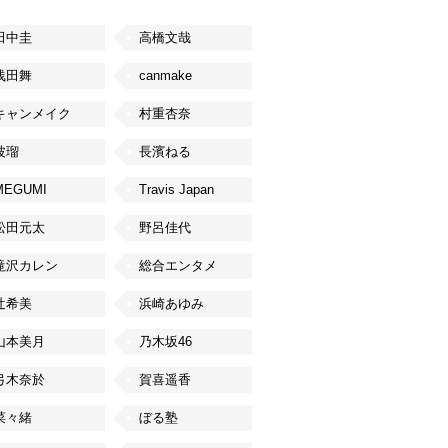
田中圭
高橋文哉
浅田舞
canmake
キャンメイク
村重杏奈
波瑠
長濱ねる
MEGUMI
Travis Japan
松田元太
野呂佳代
滝沢カレン
総合エンタメ
辻希美
浜崎あゆみ
山本美月
乃木坂46
弓木奈於
賀喜遥香
菜々緒
ぼる塾