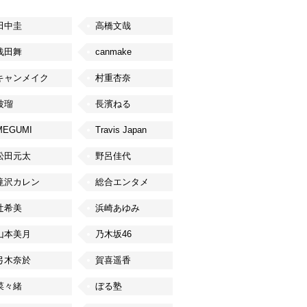
田中圭
高橋文哉
浅田舞
canmake
キャンメイク
村重杏奈
波瑠
長濱ねる
MEGUMI
Travis Japan
松田元太
野呂佳代
滝沢カレン
総合エンタメ
辻希美
浜崎あゆみ
山本美月
乃木坂46
弓木奈於
賀喜遥香
菜々緒
ぼる塾