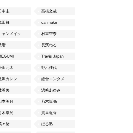
田中圭
高橋文哉
浅田舞
canmake
キャンメイク
村重杏奈
波瑠
長濱ねる
MEGUMI
Travis Japan
松田元太
野呂佳代
滝沢カレン
総合エンタメ
辻希美
浜崎あゆみ
山本美月
乃木坂46
弓木奈於
賀喜遥香
菜々緒
ぼる塾