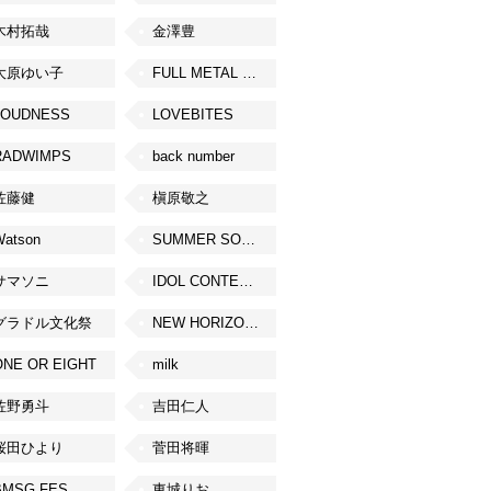
木村拓哉
金澤豊
大原ゆい子
FULL METAL JAPAN 2026
LOUDNESS
LOVEBITES
RADWIMPS
back number
佐藤健
槇原敬之
Watson
SUMMER SONIC
サマソニ
IDOL CONTENT EXPO
グラドル文化祭
NEW HORIZON FEST
ONE OR EIGHT
milk
佐野勇斗
吉田仁人
桜田ひより
菅田将暉
BMSG FES
東城りお