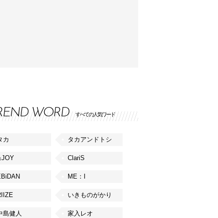
REND WORD
すべての人気ワード
タカ
タカアンドトシ
≒JOY
ClariS
EBiDAN
ME：I
IIZE
いきものがかり
中島健人
家入レオ