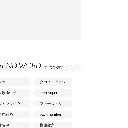
REND WORD
すべての人気ワード
タカ
タカアンドトシ
大原ゆい子
Jamiroquai
ヴィレッジヴァンガード
ファーストサマーウイカ
指原莉乃
back number
佐藤健
槇原敬之