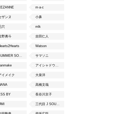
CEZANNE
m·a·c
セザンヌ
小鼻
毛穴
mlk
佐野勇斗
吉田仁人
earts2Hearts
Watson
SUMMER SONIC
サマソニ
canmake
アイシャドウベース
アイメイク
大泉洋
HANA
高橋文哉
ESS BY
長谷川京子
ØMI
三代目 J SOUL BROTHERS from EXILE TRIBE
岩田剛典
登坂広臣