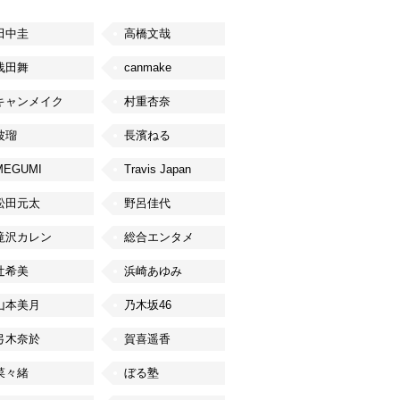
田中圭
高橋文哉
浅田舞
canmake
キャンメイク
村重杏奈
波瑠
長濱ねる
MEGUMI
Travis Japan
松田元太
野呂佳代
滝沢カレン
総合エンタメ
辻希美
浜崎あゆみ
山本美月
乃木坂46
弓木奈於
賀喜遥香
菜々緒
ぼる塾