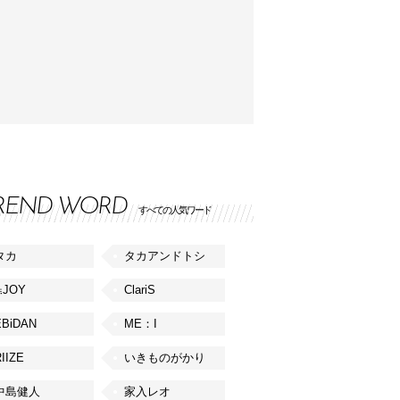
REND WORD
すべての人気ワード
タカ
タカアンドトシ
≒JOY
ClariS
EBiDAN
ME：I
IIZE
いきものがかり
中島健人
家入レオ