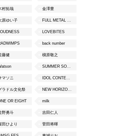
木村拓哉
金澤豊
大原ゆい子
FULL METAL JAPAN 2026
LOUDNESS
LOVEBITES
RADWIMPS
back number
佐藤健
槇原敬之
Watson
SUMMER SONIC
サマソニ
IDOL CONTENT EXPO
グラドル文化祭
NEW HORIZON FEST
ONE OR EIGHT
milk
佐野勇斗
吉田仁人
桜田ひより
菅田将暉
BMSG FES
東城りお