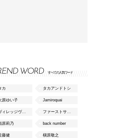
REND WORD
すべての人気ワード
タカ
タカアンドトシ
大原ゆい子
Jamiroquai
ヴィレッジヴァンガード
ファーストサマーウイカ
指原莉乃
back number
佐藤健
槇原敬之