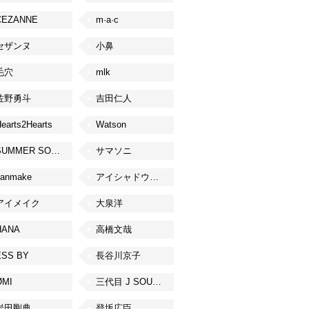
CEZANNE
m·a·c
セザンヌ
小鼻
毛穴
mlk
佐野勇斗
吉田仁人
earts2Hearts
Watson
SUMMER SONIC
サマソニ
canmake
アイシャドウベース
アイメイク
大泉洋
HANA
高橋文哉
ESS BY
長谷川京子
ØMI
三代目 J SOUL BROTHERS from EXILE TRIBE
岩田剛典
登坂広臣