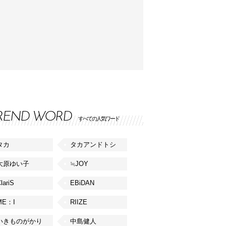
REND WORD
すべての人気ワード
タカ
タカアンドトシ
大原ゆい子
≒JOY
lariS
EBiDAN
ME：I
RIIZE
いきものがかり
中島健人