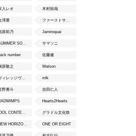
家入レオ
木村拓哉
金澤豊
ファーストサマーウイカ
指原莉乃
Jamiroquai
SUMMER SONIC
サマソニ
ack number
佐藤健
槇原敬之
Watson
ヴィレッジヴァンガード
mlk
佐野勇斗
吉田仁人
RADWIMPS
Hearts2Hearts
IDOL CONTENT EXPO
グラドル文化祭
NEW HORIZON FEST
ONE OR EIGHT
原菜乃華
有吉弘行