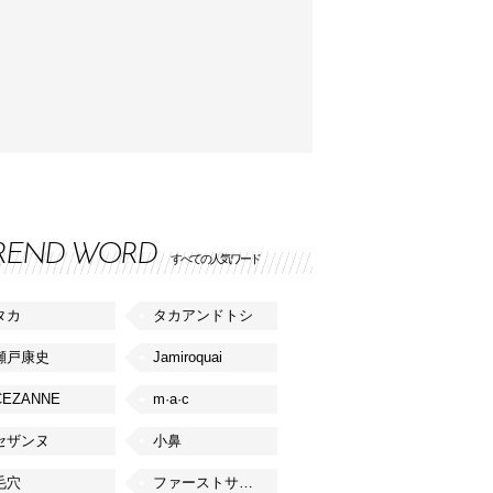
REND WORD
すべての人気ワード
タカ
タカアンドトシ
瀬戸康史
Jamiroquai
CEZANNE
m·a·c
セザンヌ
小鼻
毛穴
ファーストサマーウイカ