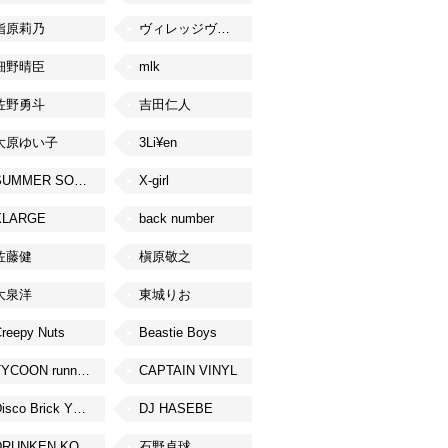
指原莉乃
ヴィレッジヴァンガード
細野晴臣
mlk
佐野勇斗
吉田仁人
大原ゆい子
3Li¥en
SUMMER SONIC
X-girl
XLARGE
back number
佐藤健
槇原敬之
大泉洋
東城りお
reepy Nuts
Beastie Boys
TYCOON running
CAPTAIN VINYL
Disco Brick YOKOHAMA
DJ HASEBE
DRUNKEN KONG
石野卓球