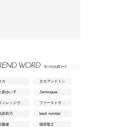
REND WORD
すべての人気ワード
タカ
タカアンドトシ
大原ゆい子
Jamiroquai
ヴィレッジヴァンガード
ファーストサマーウイカ
指原莉乃
back number
佐藤健
槇原敬之