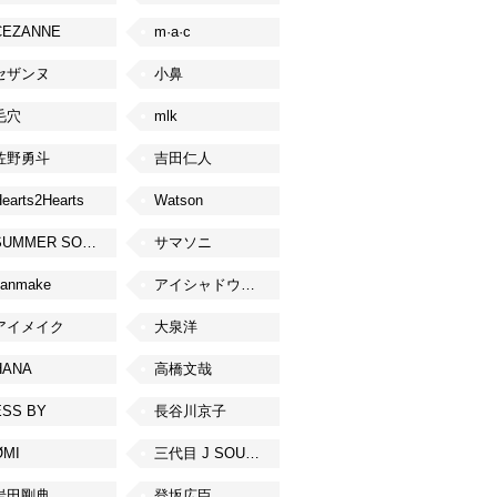
CEZANNE
m·a·c
セザンヌ
小鼻
毛穴
mlk
佐野勇斗
吉田仁人
earts2Hearts
Watson
SUMMER SONIC
サマソニ
canmake
アイシャドウベース
アイメイク
大泉洋
HANA
高橋文哉
ESS BY
長谷川京子
ØMI
三代目 J SOUL BROTHERS from EXILE TRIBE
岩田剛典
登坂広臣