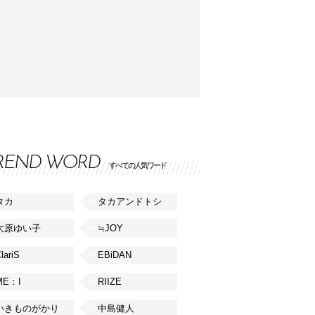
REND WORD
すべての人気ワード
タカ
タカアンドトシ
大原ゆい子
≒JOY
lariS
EBiDAN
ME：I
RIIZE
いきものがかり
中島健人