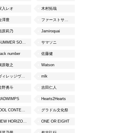
家入レオ
木村拓哉
金澤豊
ファーストサマーウイカ
指原莉乃
Jamiroquai
SUMMER SONIC
サマソニ
ack number
佐藤健
槇原敬之
Watson
ヴィレッジヴァンガード
mlk
佐野勇斗
吉田仁人
RADWIMPS
Hearts2Hearts
IDOL CONTENT EXPO
グラドル文化祭
NEW HORIZON FEST
ONE OR EIGHT
原菜乃華
有吉弘行