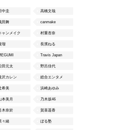
田中圭
高橋文哉
浅田舞
canmake
キャンメイク
村重杏奈
波瑠
長濱ねる
MEGUMI
Travis Japan
松田元太
野呂佳代
滝沢カレン
総合エンタメ
辻希美
浜崎あゆみ
山本美月
乃木坂46
弓木奈於
賀喜遥香
菜々緒
ぼる塾