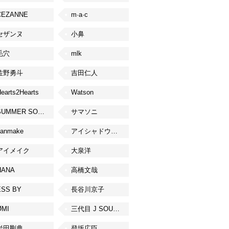
CEZANNE
m·a·c
セザンヌ
小鼻
毛穴
mlk
佐野勇斗
吉田仁人
earts2Hearts
Watson
SUMMER SONIC
サマソニ
canmake
アイシャドウベース
アイメイク
大泉洋
HANA
高橋文哉
ESS BY
長谷川京子
ØMI
三代目 J SOUL BROTHERS from EXILE TRIBE
岩田剛典
登坂広臣