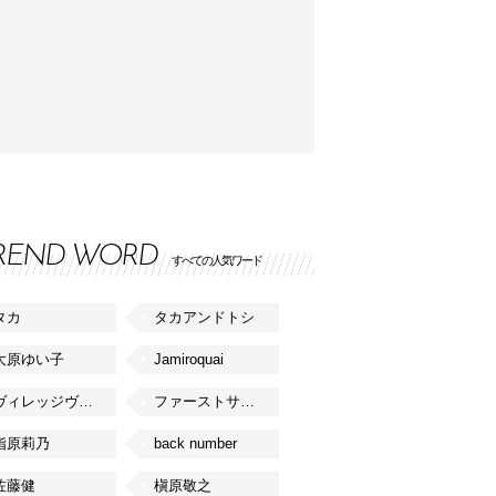
REND WORD
すべての人気ワード
タカ
タカアンドトシ
大原ゆい子
Jamiroquai
ヴィレッジヴァンガード
ファーストサマーウイカ
指原莉乃
back number
佐藤健
槇原敬之