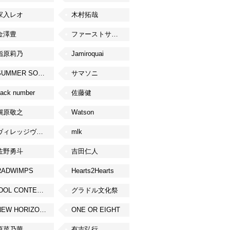
家入レオ
木村拓哉
金澤豊
ファーストサマーウイカ
指原莉乃
Jamiroquai
SUMMER SONIC
サマソニ
ack number
佐藤健
槇原敬之
Watson
ヴィレッジヴァンガード
mlk
佐野勇斗
吉田仁人
RADWIMPS
Hearts2Hearts
IDOL CONTENT EXPO
グラドル文化祭
NEW HORIZON FEST
ONE OR EIGHT
原菜乃華
有吉弘行