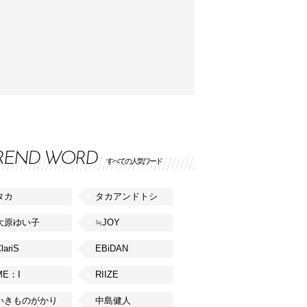
REND WORD
すべての人気ワード
タカ
タカアンドトシ
大原ゆい子
≒JOY
lariS
EBiDAN
ME：I
RIIZE
いきものがかり
中島健人