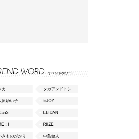
REND WORD
すべての人気ワード
タカ
タカアンドトシ
大原ゆい子
≒JOY
lariS
EBiDAN
ME：I
RIIZE
いきものがかり
中島健人