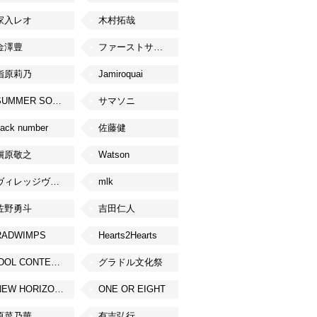
家入レオ
木村拓哉
金澤豊
ファーストサマーウイカ
指原莉乃
Jamiroquai
SUMMER SONIC
サマソニ
ack number
佐藤健
槇原敬之
Watson
ヴィレッジヴァンガード
mlk
佐野勇斗
吉田仁人
RADWIMPS
Hearts2Hearts
IDOL CONTENT EXPO
グラドル文化祭
NEW HORIZON FEST
ONE OR EIGHT
原菜乃華
有吉弘行