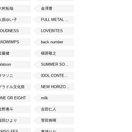
木村拓哉
金澤豊
大原ゆい子
FULL METAL JAPAN 2026
LOUDNESS
LOVEBITES
RADWIMPS
back number
佐藤健
槇原敬之
Watson
SUMMER SONIC
サマソニ
IDOL CONTENT EXPO
グラドル文化祭
NEW HORIZON FEST
ONE OR EIGHT
milk
佐野勇斗
吉田仁人
桜田ひより
菅田将暉
BMSG FES
東城りお