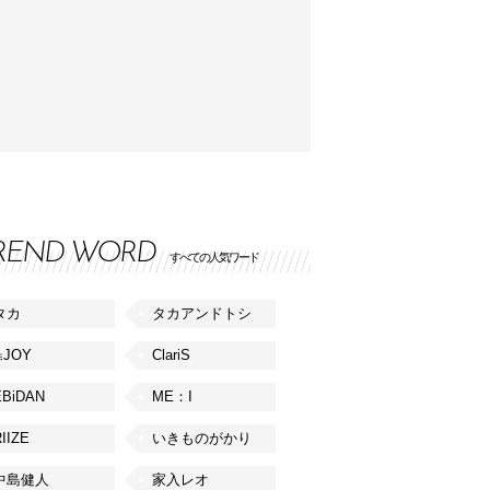
REND WORD
すべての人気ワード
タカ
タカアンドトシ
≒JOY
ClariS
EBiDAN
ME：I
IIZE
いきものがかり
中島健人
家入レオ