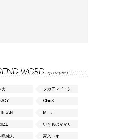
REND WORD
すべての人気ワード
タカ
タカアンドトシ
≒JOY
ClariS
EBiDAN
ME：I
IIZE
いきものがかり
中島健人
家入レオ