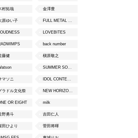
木村拓哉
金澤豊
大原ゆい子
FULL METAL JAPAN 2026
LOUDNESS
LOVEBITES
RADWIMPS
back number
佐藤健
槇原敬之
Watson
SUMMER SONIC
サマソニ
IDOL CONTENT EXPO
グラドル文化祭
NEW HORIZON FEST
ONE OR EIGHT
milk
佐野勇斗
吉田仁人
桜田ひより
菅田将暉
BMSG FES
東城りお