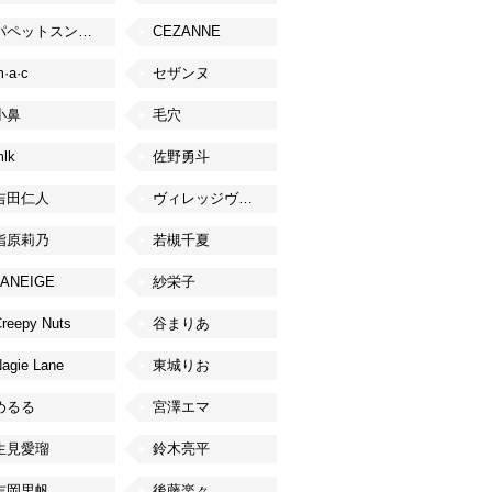
パペットスンスン
CEZANNE
·a·c
セザンヌ
小鼻
毛穴
lk
佐野勇斗
吉田仁人
ヴィレッジヴァンガード
指原莉乃
若槻千夏
LANEIGE
紗栄子
reepy Nuts
谷まりあ
agie Lane
東城りお
めるる
宮澤エマ
生見愛瑠
鈴木亮平
吉岡里帆
後藤楽々