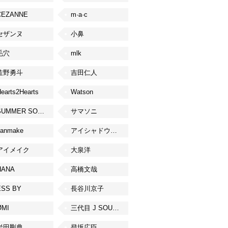
CEZANNE
m·a·c
セザンヌ
小鼻
毛穴
mlk
佐野勇斗
吉田仁人
earts2Hearts
Watson
SUMMER SONIC
サマソニ
canmake
アイシャドウベース
アイメイク
大泉洋
HANA
高橋文哉
ESS BY
長谷川京子
ØMI
三代目 J SOUL BROTHERS from EXILE TRIBE
岩田剛典
登坂広臣