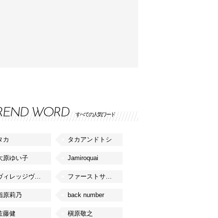
REND WORD
すべての人気ワード
タカ
タカアンドトシ
大原ゆい子
Jamiroquai
ヴィレッジヴァンガード
ファーストサマーウイカ
指原莉乃
back number
佐藤健
槇原敬之