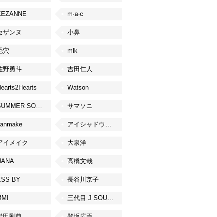
CEZANNE
m·a·c
セザンヌ
小鼻
毛穴
mlk
佐野勇斗
吉田仁人
earts2Hearts
Watson
SUMMER SONIC
サマソニ
canmake
アイシャドウベース
アイメイク
大泉洋
HANA
高橋文哉
ESS BY
長谷川京子
ØMI
三代目 J SOUL BROTHERS from EXILE TRIBE
岩田剛典
登坂広臣