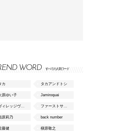
REND WORD
すべての人気ワード
タカ
タカアンドトシ
大原ゆい子
Jamiroquai
ヴィレッジヴァンガード
ファーストサマーウイカ
指原莉乃
back number
佐藤健
槇原敬之