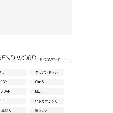
REND WORD
すべての人気ワード
タカ
タカアンドトシ
≒JOY
ClariS
EBiDAN
ME：I
IIZE
いきものがかり
中島健人
家入レオ