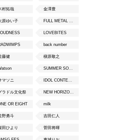
木村拓哉
金澤豊
大原ゆい子
FULL METAL JAPAN 2026
LOUDNESS
LOVEBITES
RADWIMPS
back number
佐藤健
槇原敬之
Watson
SUMMER SONIC
サマソニ
IDOL CONTENT EXPO
グラドル文化祭
NEW HORIZON FEST
ONE OR EIGHT
milk
佐野勇斗
吉田仁人
桜田ひより
菅田将暉
BMSG FES
東城りお