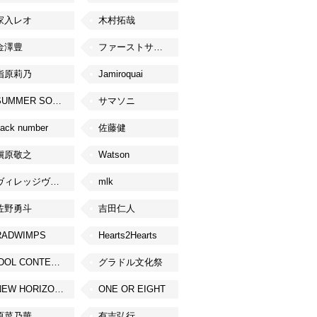
家入レオ
木村拓哉
金澤豊
ファーストサマーウイカ
指原莉乃
Jamiroquai
SUMMER SONIC
サマソニ
ack number
佐藤健
槇原敬之
Watson
ヴィレッジヴァンガード
mlk
佐野勇斗
吉田仁人
RADWIMPS
Hearts2Hearts
IDOL CONTENT EXPO
グラドル文化祭
NEW HORIZON FEST
ONE OR EIGHT
原菜乃華
有吉弘行