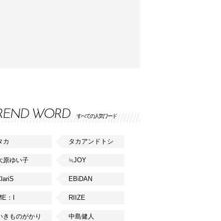
REND WORD
すべての人気ワード
タカ
タカアンドトシ
大原ゆい子
≒JOY
lariS
EBiDAN
ME：I
RIIZE
いきものがかり
中島健人