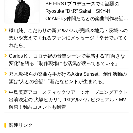
BE:FIRSTプロデュースでも話題の
Ryosuke “Dr.R” Sakai、SKY-HI・
OdAkEiら仲間たちとの楽曲制作秘話を
語る
磯山純、こだわりの新アルバムが完成＆地元・茨城への
想いや支えてくれるファンにメッセージ「幸せでいてく
れたら」
Carlos K.、コロナ禍の音楽シーンで実感する“前向きな
変化”を語る「制作現場にも活気が戻ってきている」
乃木坂46らの楽曲を手がけるAkira Sunset、創作活動の
源は“人との会話”「新たなヒントが生まれる」
中島美嘉アコースティックツアー：オープニングアクト
出演決定の”犬塚ヒカリ”、1stアルバム ビジュアル・MV
解禁！独占コメントも到着
関連リンク