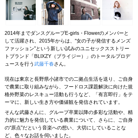
2014年までダンスグループE-girls・Flowerのメンバーと
して活躍され、2015年からは、“女の子が発信するメンズ
ファッション”という新しい試みのユニセックスストリー
トブランド「BLIXZY（ブライジー）」のトータルプロデ
ュースを行う
武藤千春
さん。
現在は東京と長野県小諸市での二拠点生活を送り、ご自身
で農業に取り組みながら、フードロス課題解決に向けた規
格外野菜のレスキュー活動も行うなど、「有言即行」をテ
ーマに、新しい生き方や価値観を発信されています。
そんな武藤さんに、グループ卒業以降の多彩な活動や、精
力的に魅力を発信している農業について、さらに、ご自身
の“原点”だという音楽への想い、大切にしていることな
ど、色々なお話を伺いました。