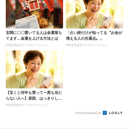
玄関に〇〇置いてる人は金運落ち
「占い師だけが知ってる〝お金が
てます…金運を上げる方法とは
増える人の共通点〟」
PR(合同会社デジタルファーム )
PR(合同会社デジタルファーム )
【宝くじ何年も買って一度も当た
らない人へ】原因、はっきりして
ます
PR(合同会社デジタルファーム )
Recommended by