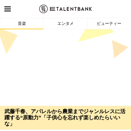
音楽
エンタメ
ビューティー
武藤千春、アパレルから農業までジャンルレスに活
躍する“原動力”「子供心を忘れず楽しめたらいい
な」