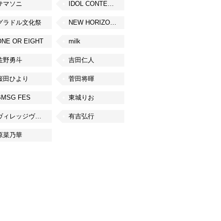
サマソニ
IDOL CONTENT EXPO
グラドル文化祭
NEW HORIZON FEST
ONE OR EIGHT
milk
佐野勇斗
吉田仁人
桜田ひより
菅田将暉
BMSG FES
東城りお
ヴィレッジヴァンガード
有吉弘行
原菜乃華