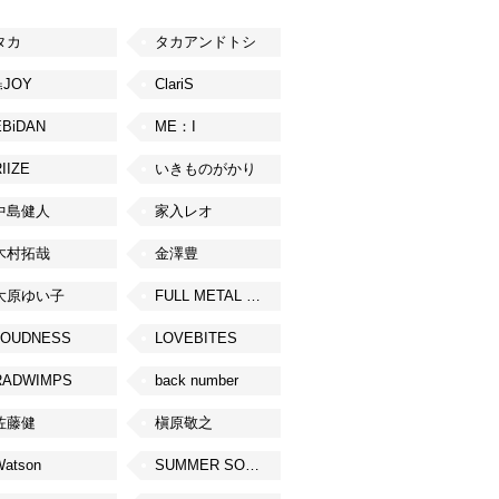
タカ
タカアンドトシ
≒JOY
ClariS
EBiDAN
ME：I
IIZE
いきものがかり
中島健人
家入レオ
木村拓哉
金澤豊
大原ゆい子
FULL METAL JAPAN 2026
LOUDNESS
LOVEBITES
RADWIMPS
back number
佐藤健
槇原敬之
Watson
SUMMER SONIC