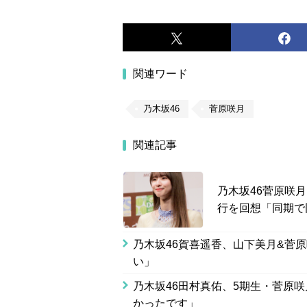
関連ワード
乃木坂46
菅原咲月
関連記事
乃木坂46菅原咲
行を回想「同期で
乃木坂46賀喜遥香、山下美月&菅
い」
乃木坂46田村真佑、5期生・菅原
かったです」