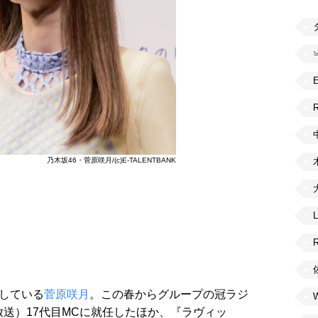
R
乃木坂46・菅原咲月/(c)E-TALENTBANK
している
菅原咲月
。この春からグループの冠ラジ
送）17代目MCに就任したほか、『ラヴィッ