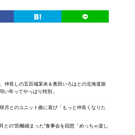
月、仲良しの五百城茉央＆奥田いろはとの北海道旅
同い年ってやっぱり特別」
原咲月とのユニット曲に喜び「もっと仲良くなりた
咲月との“距離縮まった”食事会を回想「めっちゃ楽し