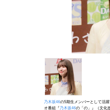
乃木坂46
の5期生メンバーとして活躍
オ番組『
乃木坂46
の「の」』（文化放