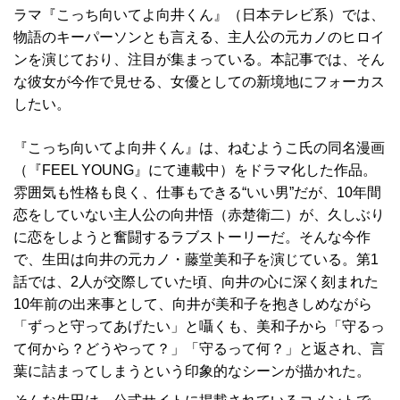
ラマ『こっち向いてよ向井くん』（日本テレビ系）では、
物語のキーパーソンとも言える、主人公の元カノのヒロイ
ンを演じており、注目が集まっている。本記事では、そん
な彼女が今作で見せる、女優としての新境地にフォーカス
したい。
『こっち向いてよ向井くん』は、ねむようこ氏の同名漫画
（『FEEL YOUNG』にて連載中）をドラマ化した作品。
雰囲気も性格も良く、仕事もできる“いい男”だが、10年間
恋をしていない主人公の向井悟（赤楚衛二）が、久しぶり
に恋をしようと奮闘するラブストーリーだ。そんな今作
で、生田は向井の元カノ・藤堂美和子を演じている。第1
話では、2人が交際していた頃、向井の心に深く刻まれた
10年前の出来事として、向井が美和子を抱きしめながら
「ずっと守ってあげたい」と囁くも、美和子から「守るっ
て何から？どうやって？」「守るって何？」と返され、言
葉に詰まってしまうという印象的なシーンが描かれた。