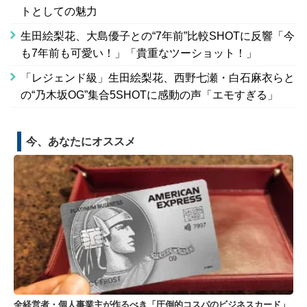
トとしての魅力
生田絵梨花、大島優子との“7年前”比較SHOTに反響「今
も7年前も可愛い！」「貴重なツーショット！」
「レジェンド級」生田絵梨花、西野七瀬・白石麻衣らと
の“乃木坂OG”集合5SHOTに感動の声「エモすぎる」
今、あなたにオススメ
全経営者・個人事業主が作るべき「圧倒的コスパのビジネスカード」