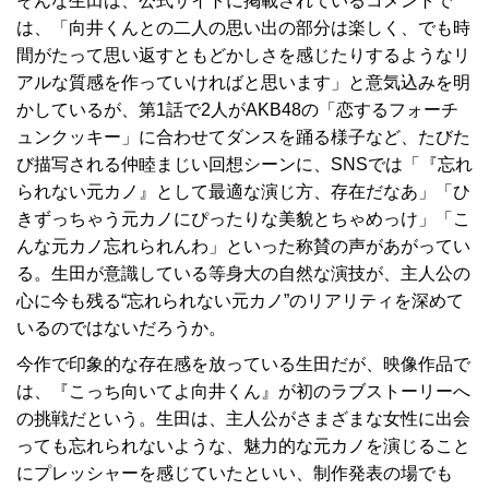
そんな生田は、公式サイトに掲載されているコメントで
は、「向井くんとの二人の思い出の部分は楽しく、でも時
間がたって思い返すともどかしさを感じたりするようなリ
アルな質感を作っていければと思います」と意気込みを明
かしているが、第1話で2人がAKB48の「恋するフォーチ
ュンクッキー」に合わせてダンスを踊る様子など、たびた
び描写される仲睦まじい回想シーンに、SNSでは「『忘れ
られない元カノ』として最適な演じ方、存在だなあ」「ひ
きずっちゃう元カノにぴったりな美貌とちゃめっけ」「こ
んな元カノ忘れられんわ」といった称賛の声があがってい
る。生田が意識している等身大の自然な演技が、主人公の
心に今も残る“忘れられない元カノ”のリアリティを深めて
いるのではないだろうか。
今作で印象的な存在感を放っている生田だが、映像作品で
は、『こっち向いてよ向井くん』が初のラブストーリーへ
の挑戦だという。生田は、主人公がさまざまな女性に出会
っても忘れられないような、魅力的な元カノを演じること
にプレッシャーを感じていたといい、制作発表の場でも