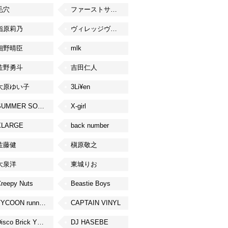
毛穴
ファーストサマーウイカ
指原莉乃
ヴィレッジヴァンガード
細野晴臣
mlk
佐野勇斗
吉田仁人
大原ゆい子
3Li¥en
SUMMER SONIC
X-girl
XLARGE
back number
佐藤健
槇原敬之
大泉洋
東城りお
reepy Nuts
Beastie Boys
TYCOON running
CAPTAIN VINYL
Disco Brick YOKOHAMA
DJ HASEBE