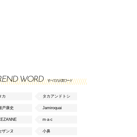
REND WORD
すべての人気ワード
タカ
タカアンドトシ
瀬戸康史
Jamiroquai
CEZANNE
m·a·c
セザンヌ
小鼻