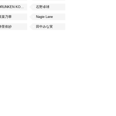
DRUNKEN KONG
石野卓球
原菜乃華
Nagie Lane
仲里依紗
田中みな実