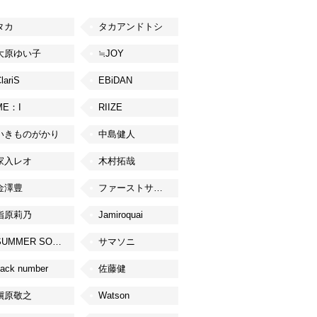
タカ
タカアンドトシ
大原ゆい子
≒JOY
lariS
EBiDAN
ME：I
RIIZE
いきものがかり
中島健人
家入レオ
木村拓哉
金澤豊
ファーストサマーウイカ
指原莉乃
Jamiroquai
SUMMER SONIC
サマソニ
ack number
佐藤健
槇原敬之
Watson