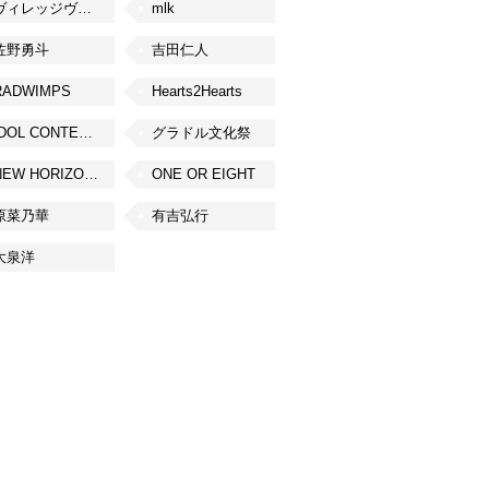
ヴィレッジヴァンガード
mlk
佐野勇斗
吉田仁人
RADWIMPS
Hearts2Hearts
IDOL CONTENT EXPO
グラドル文化祭
NEW HORIZON FEST
ONE OR EIGHT
原菜乃華
有吉弘行
大泉洋