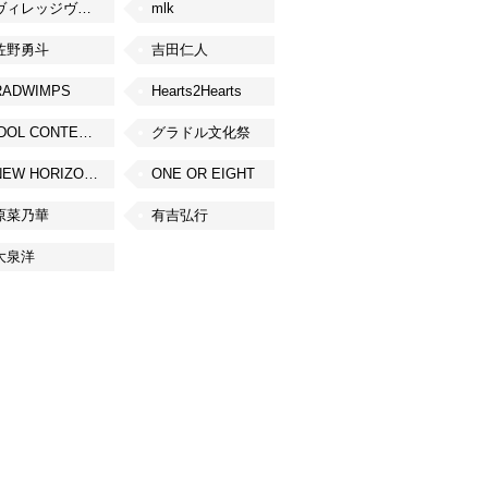
ヴィレッジヴァンガード
mlk
佐野勇斗
吉田仁人
RADWIMPS
Hearts2Hearts
IDOL CONTENT EXPO
グラドル文化祭
NEW HORIZON FEST
ONE OR EIGHT
原菜乃華
有吉弘行
大泉洋