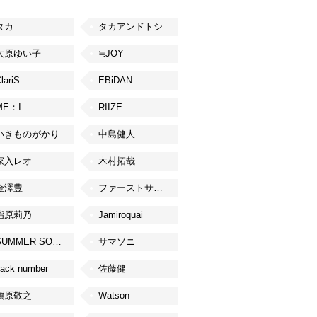
タカ
タカアンドトシ
大原ゆい子
≒JOY
lariS
EBiDAN
ME：I
RIIZE
いきものがかり
中島健人
家入レオ
木村拓哉
金澤豊
ファーストサマーウイカ
指原莉乃
Jamiroquai
SUMMER SONIC
サマソニ
ack number
佐藤健
槇原敬之
Watson