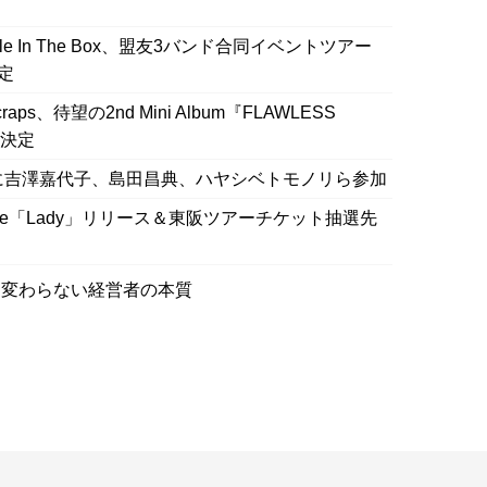
ople In The Box、盟友3バンド合同イベントツアー
決定
ps、待望の2nd Mini Album『FLAWLESS
ス決定
me』に吉澤嘉代子、島田昌典、ハヤシベトモノリら参加
tal single「Lady」リリース＆東阪ツアーチケット抽選先
も変わらない経営者の本質