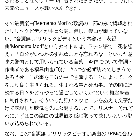
されることなくヴェールに包まれたままだが、ここで前代
未聞のニュースが舞い込んできた。
その最新楽曲”Memento Mori”の歌詞の一部のみで構成され
たリリックビデオが本日公開。但し、楽曲が乗っていな
い、“音源無し”リリックビデオという内容だ。表題
曲”Memento Mori”というタイトルは、ラテン語で「死を想
え」「自分がいつか必ず死ぬことを忘れるな」といった意
味の警句として用いられている言葉。今作について作詞・
作曲者である福島由也(D)は、“いつか必ず訪れてしまうで
あろう死、この事を自分の中で意識することによって、今
をより良く生きられる。生まれる事と死ぬ事。その間に連
続する日々をどうやって過ごしていくか”という概念を基
に制作された。そういった強いメッセージをあえて文字だ
けで表現した映像を先に公開することで、リスナーそれぞ
れにまずはこの楽曲の世界観を感じ取って欲しいという願
いが込められている。
なお、この“音源無し”リリックビデオは楽曲のBPMに合わ